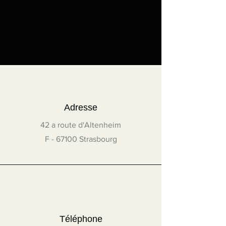
à 100 cm
Union européenne : 25 €, sauf
pour les œuvres dont l'un des
côtés est supérieur ou égal à
100 cm
Sur devis dans les cas suivants :
Œuvres dont l'un des côtés est
supérieur ou égal à 100 cm
Adresse
France hors métropole (DOM-
42 a route d'Altenheim
TOM)
Suisse
F - 67100 Strasbourg
Royaume-Uni
Reste du monde
Contactez l'artiste à
info@helene-
bernard.fr
pour recevoir un devis.
Pour plus de détails, lire les
Conditions Générales de Vente
Téléphone
(CGV)