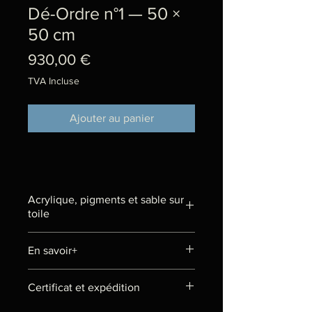
Dé-Ordre n°1 — 50 ×
50 cm
Prix
930,00 €
TVA Incluse
Ajouter au panier
Acrylique, pigments et sable sur
toile
Peinture réalisée en 2018 au cours
En savoir+
d'une résidence d'été au
Milchhof
à Berlin.
Dans la série Dé-Ordre, je cherche
Certificat et expédition
l'ordre au cœur du désordre : non
pas effacer le chaos, mais le