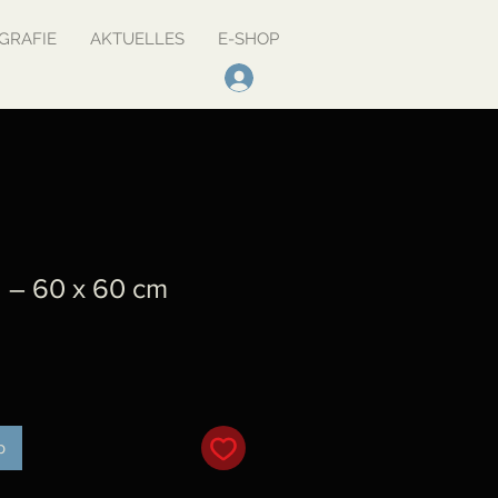
GRAFIE
AKTUELLES
E-SHOP
2 – 60 x 60 cm
is
b