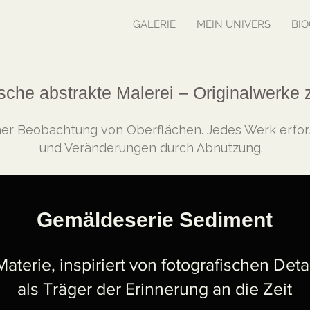
GALERIE
MEIN UNIVERS
BIO
sche abstrakte Malerei – Originalwerke 
er Beobachtung von Oberflächen. Jedes Werk erfors
und Veränderungen durch Abnutzung.
Gemäldeserie Sediment
terie, inspiriert von fotografischen Deta
als Träger der Erinnerung an die Zeit