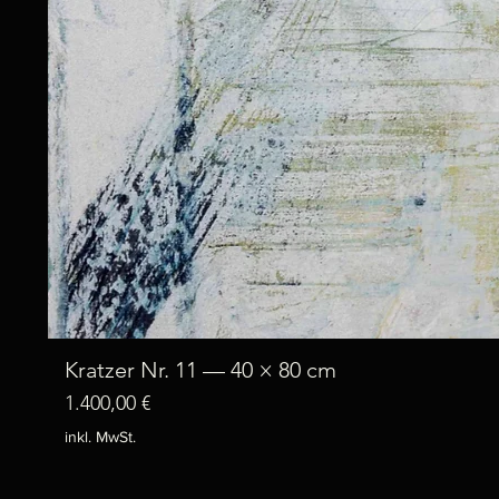
Kratzer Nr. 11 — 40 × 80 cm
Preis
1.400,00 €
inkl. MwSt.