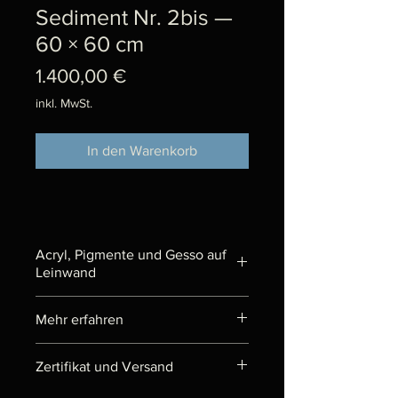
Sediment Nr. 2bis —
60 × 60 cm
Preis
1.400,00 €
inkl. MwSt.
In den Warenkorb
Acryl, Pigmente und Gesso auf
Leinwand
Das Gemälde entstand 2009 n
Mehr erfahren
Berlin-Neukölln im Rahmen einer
Residenz in einem privaten
„Sediment“ ist eine Serie von
Zertifikat und Versand
Atelier.
Gemälden, die wie eine
Ablagerung aufgebaut sind: