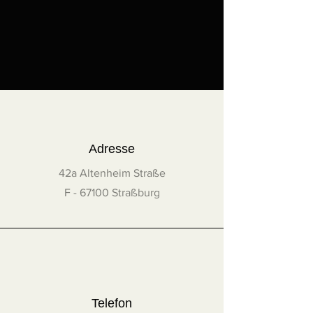
à 100 cm
Union européenne : 25 €, sauf
pour les œuvres dont l'un des
côtés est supérieur ou égal à
100 cm
Sur devis dans les cas suivants :
Œuvres dont l'un des côtés est
supérieur ou égal à 100 cm
Adresse
France hors métropole (DOM-
42a Altenheim Straße
TOM)
Suisse
F - 67100 Straßburg
Royaume-Uni
Reste du monde
Contactez l'artiste à
info@helene-
bernard.fr
pour recevoir un devis.
Pour plus de détails, lire les
Conditions Générales de Vente
Telefon
(CGV)