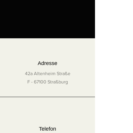
100 cm lang ist.
In folgenden Fällen wird ein
Angebot erstellt:
Werke, bei denen eine Seite
mindestens 100 cm lang ist
Frankreich außerhalb des
französischen Festlandes
(DOM-TOM)
Schweizer
Adresse
Vereinigtes Königreich
42a Altenheim Straße
Rest der Welt
Kontaktieren Sie die Künstlerin
F - 67100 Straßburg
unter
info@helene-bernard.fr
, um
ein Angebot zu erhalten.
Für weitere Einzelheiten lesen Sie
bitte die
Allgemeinen
Verkaufsbedingungen
(AGB).
Telefon