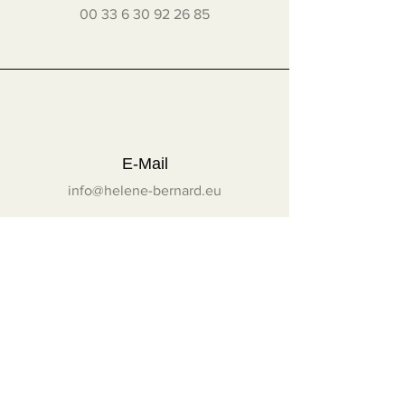
00 33 6 30 92 26 85
bitte die
Allgemeinen
Verkaufsbedingungen
(AGB).
E-Mail
info@helene-bernard.eu
Folgen Sie mir