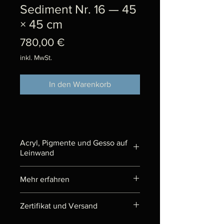
Sediment Nr. 16 — 45
× 45 cm
Preis
780,00 €
inkl. MwSt.
In den Warenkorb
Acryl, Pigmente und Gesso auf
Leinwand
Gemälde entstanden 2011 im
Mehr erfahren
Atelier in Rennes.
„Sediment“ ist eine Serie von
Zertifikat und Versand
Gemälden, die wie eine
Ablagerung aufgebaut sind: