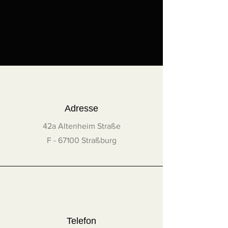
ist.
Europäische Union: 25 €,
ausgenommen Werke, bei
denen eine Seite mindestens
100 cm lang ist.
In folgenden Fällen wird ein
Angebot erstellt:
Werke, bei denen eine Seite
mindestens 100 cm lang ist
Adresse
Frankreich außerhalb des
42a Altenheim Straße
französischen Festlandes
(DOM-TOM)
F - 67100 Straßburg
Schweizer
Vereinigtes Königreich
Rest der Welt
Kontaktieren Sie die Künstlerin
unter
info@helene-bernard.fr
, um
ein Angebot zu erhalten.
Telefon
Für weitere Einzelheiten lesen Sie