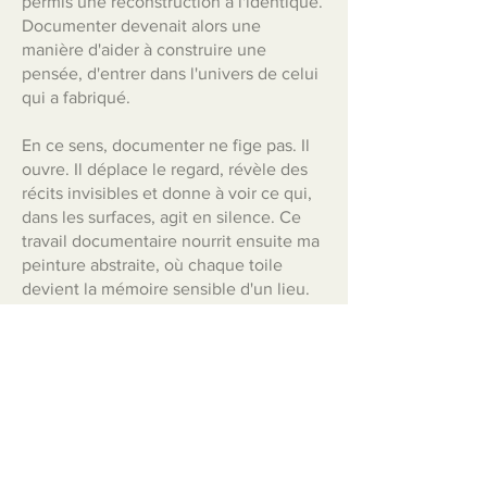
permis une reconstruction à l'identique.
Documenter devenait alors une
manière d'aider à construire une
pensée, d'entrer dans l'univers de celui
qui a fabriqué.
En ce sens, documenter ne fige pas. Il
ouvre. Il déplace le regard, révèle des
récits invisibles et donne à voir ce qui,
dans les surfaces, agit en silence. Ce
travail documentaire nourrit ensuite ma
peinture abstraite, où chaque toile
devient la mémoire sensible d'un lieu.
Précédent
Suivant
© Hélène Bernard — 2026 — Vervielfältigung
ohne Genehmigung verboten.
Allgemeine Verkaufsbedingungen