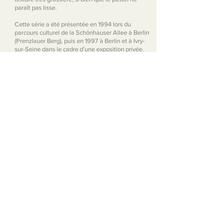
paraît pas lisse.
Cette série a été présentée en 1994 lors du
parcours culturel de la Schönhauser Allee à Berlin
(Prenzlauer Berg), puis en 1997 à Berlin et à Ivry-
sur-Seine dans le cadre d’une exposition privée.
© Hélène Bernard — 2026 — Vervielfältigung
ohne Genehmigung verboten.
Allgemeine Verkaufsbedingungen
Cookie-Richtlinie
Datenschutzrichtlinie
Rechtlicher Hinweis
Allgemeine Nutzungsbedingungen