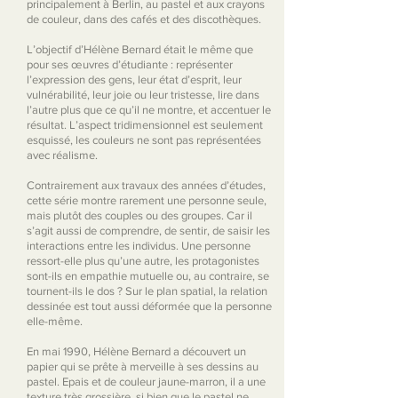
principalement à Berlin, au pastel et aux crayons
de couleur, dans des cafés et des discothèques.
L’objectif d’Hélène Bernard était le même que
pour ses œuvres d’étudiante : représenter
l’expression des gens, leur état d’esprit, leur
vulnérabilité, leur joie ou leur tristesse, lire dans
l’autre plus que ce qu’il ne montre, et accentuer le
résultat. L’aspect tridimensionnel est seulement
esquissé, les couleurs ne sont pas représentées
avec réalisme.
Contrairement aux travaux des années d’études,
cette série montre rarement une personne seule,
mais plutôt des couples ou des groupes. Car il
s’agit aussi de comprendre, de sentir, de saisir les
interactions entre les individus. Une personne
ressort-elle plus qu’une autre, les protagonistes
sont-ils en empathie mutuelle ou, au contraire, se
tournent-ils le dos ? Sur le plan spatial, la relation
dessinée est tout aussi déformée que la personne
elle-même.
En mai 1990, Hélène Bernard a découvert un
papier qui se prête à merveille à ses dessins au
pastel. Epais et de couleur jaune-marron, il a une
texture très grossière, si bien que le pastel ne