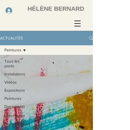
HÉLÈNE BERNARD
ACTUALITÉS
Peintures
Tous les
posts
Installations
Vidéos
Expositions
Peintures
Documents
à
télécharger
Photographies