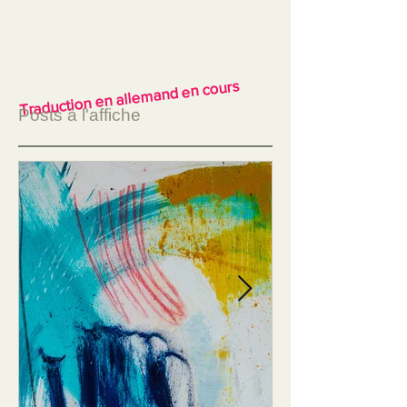
Traduction en allemand en cours
Posts à l'affiche