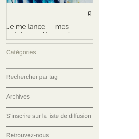
Résidence arti
Milchhof Berlin
Je me lance — mes
Exploration de
peintures, désormais en
Verticales
ligne
Catégories
Rechercher par tag
Archives
S'inscrire sur la liste de diffusion