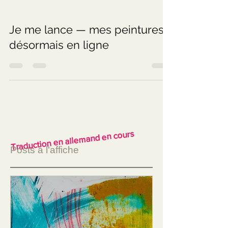
Je me lance — mes peintures,
désormais en ligne
Traduction en allemand en cours
Posts à l'affiche